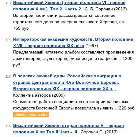
Византийский Херсон (вторая половина VI - первая
113
половина X вв.). Том 2. Часть 2
, С. Б. Сорочан (2013)
Во второй части книги рассматривается состояние
строительного дела раннесредневекового Херсона, его…
765 руб
Императорская академия художеств. Вторая половина
114
Х VIII - первая половина XIX века
(1997)
Предлагаемый читателю альбом составляют произведения
архитекторов, скульпторов, живописцев и графиков… 1200
руб
В поисках лучшей доли. Российская эмиграция в
115
странах Центральной и Юго-Восточной Европы.
Вторая половина XIX – первая половина XX в.
,
Коллектив авторов (2009)
Совместная работа специалистов по истории различных
государств Восточной Европы позволила выявить… 220 руб
электронная книга
Византийский Херсон вторая половина VI - первая
116
половина X вв Том II Часть III
, Сорочан С. (2013)