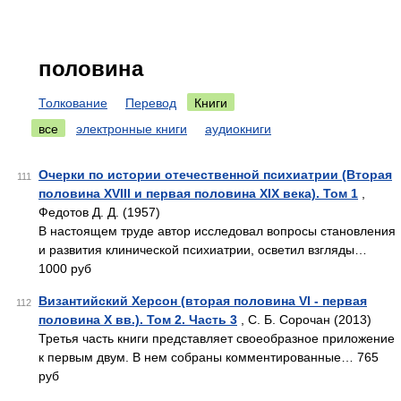
половина
Толкование
Перевод
Книги
все
электронные книги
аудиокниги
Очерки по истории отечественной психиатрии (Вторая
111
половина XVIII и первая половина XIX века). Том 1
,
Федотов Д. Д. (1957)
В настоящем труде автор исследовал вопросы становления
и развития клинической психиатрии, осветил взгляды…
1000 руб
Византийский Херсон (вторая половина VI - первая
112
половина X вв.). Том 2. Часть 3
, С. Б. Сорочан (2013)
Третья часть книги представляет своеобразное приложение
к первым двум. В нем собраны комментированные… 765
руб