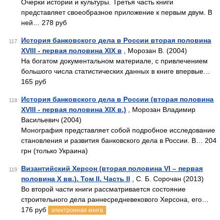
Очерки истории и культуры. Третья часть книги
представляет своеобразное приложение к первым двум. В
ней… 278 руб
История банковского дела в России вторая половина
117
XVIII - первая половина XIX в
, Морозан В. (2004)
На богатом документальном материале, с привлечением
большого числа статистических данных в книге впервые…
165 руб
История банковского дела в России (вторая половина
118
XVIII - первая половина XIX в.)
, Морозан Владимир
Васильевич (2004)
Монография представляет собой подробное исследование
становления и развития банковского дела в России. В… 204
грн (только Украина)
Византийский Херсон (вторая половина VI – первая
119
половина X вв.). Том II. Часть II
, С. Б. Сорочан (2013)
Во второй части книги рассматривается состояние
строительного дела раннесредневекового Херсона, его…
176 руб
электронная книга