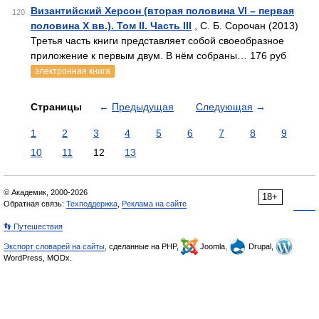
Византийский Херсон (вторая половина VI – первая
120
половина X вв.). Том II. Часть III
, С. Б. Сорочан (2013)
Третья часть книги представляет собой своеобразное
приложение к первым двум. В нём собраны… 176 руб
электронная книга
Страницы
←
Предыдущая
Следующая
→
1
2
3
4
5
6
7
8
9
10
11
12
13
© Академик, 2000-2026
18+
Обратная связь:
Техподдержка
,
Реклама на сайте
👣 Путешествия
Экспорт словарей на сайты
, сделанные на PHP,
Joomla,
Drupal,
WordPress, MODx.